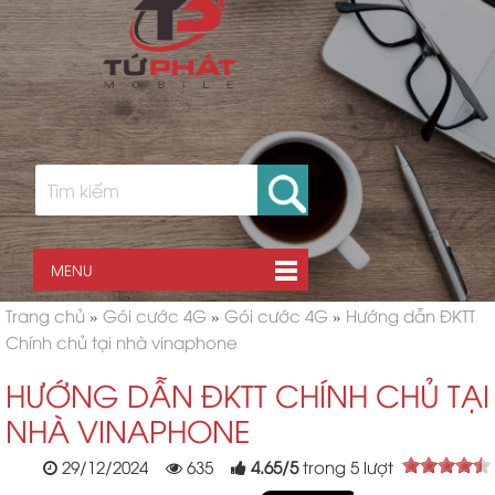
MENU
Trang chủ
»
Gói cước 4G
»
Gói cước 4G
»
Hướng dẫn ĐKTT
Chính chủ tại nhà vinaphone
HƯỚNG DẪN ĐKTT CHÍNH CHỦ TẠI
NHÀ VINAPHONE
29/12/2024
635
4.65
/
5
trong
5
lượt