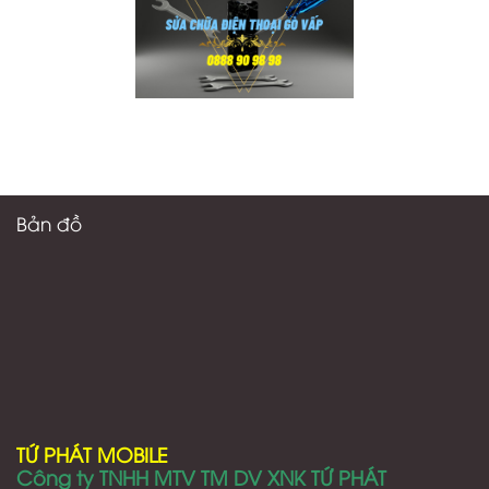
Bản đồ
TỨ PHÁT MOBILE
Công ty TNHH MTV TM DV XNK TỨ PHÁT