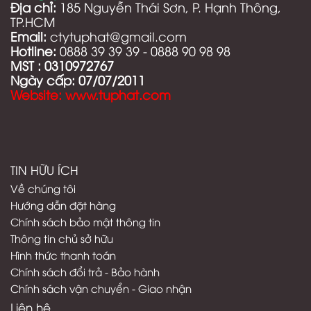
Địa chỉ:
185 Nguyễn Thái Sơn, P. Hạnh Thông,
TP.HCM
Email:
ctytuphat@gmail.com
Hotline:
0888 39 39 39 - 0888 90 98 98
MST :
0310972767
Ngày cấp: 07/07/2011
Website: www.tuphat.com
TIN HỮU ÍCH
Về chúng tôi
Hướng dẫn đặt hàng
Chính sách bảo mật thông tin
Thông tin chủ sở hữu
Hình thức thanh toán
C
hính sách đổi trả - Bảo hành
Chính sách vận chuyển - Giao nhận
Liên hệ