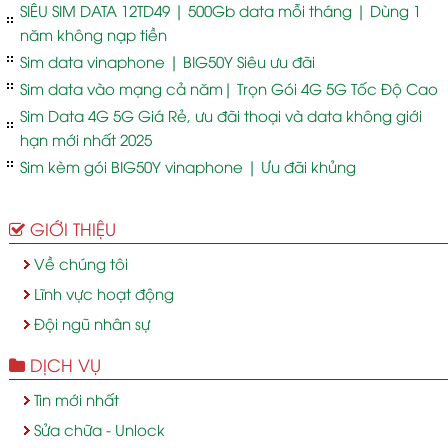
SIÊU SIM DATA 12TD49 | 500Gb data mỗi tháng | Dùng 1
năm không nạp tiền
Sim data vinaphone | BIG50Y Siêu ưu đãi
Sim data vào mạng cả năm| Trọn Gói 4G 5G Tốc Độ Cao
Sim Data 4G 5G Giá Rẻ, ưu đãi thoại và data không giới
hạn mới nhất 2025
Sim kèm gói BIG50Y vinaphone | Ưu đãi khủng
GIỚI THIỆU
Về chúng tôi
Lĩnh vực hoạt động
Đội ngũ nhân sự
DỊCH VỤ
Tin mới nhất
Sửa chữa - Unlock