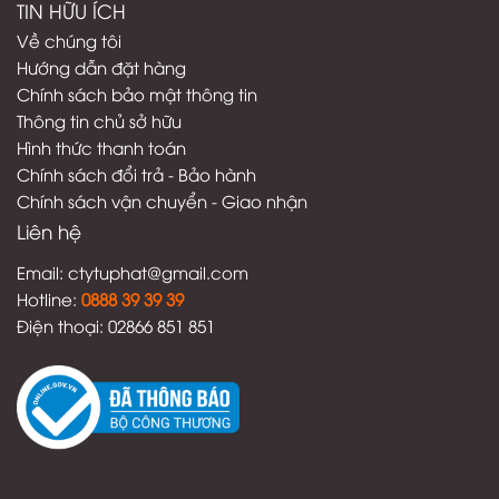
TIN HỮU ÍCH
Về chúng tôi
Hướng dẫn đặt hàng
Chính sách bảo mật thông tin
Thông tin chủ sở hữu
Hình thức thanh toán
C
hính sách đổi trả - Bảo hành
Chính sách vận chuyển - Giao nhận
Liên hệ
Email:
ctytuphat@gmail.com
Hotline:
08
88 39 39 39
Điện thoại: 02866 851 851