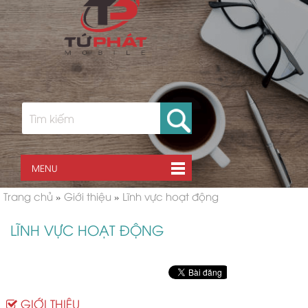
MENU
Trang chủ
»
Giới thiệu
»
Lĩnh vực hoạt động
LĨNH VỰC HOẠT ĐỘNG
GIỚI THIỆU