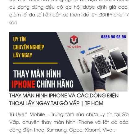
củ đang dùng đều có cơ hội được định giá cao,
giảm tối đa số tiền cần bù thêm để lên đời iPhone 17
seri
THAY MÀN HÌNH IPHONE VÀ CÁC DÒNG ĐIỆN
THOẠI LẤY NGAY TẠI GÒ VẤP | TP HCM
Tứ Uyên Mobile – Trung tâm sửa chữa uy tín tại Gò
Vấp, chuyên thay màn hình iPhone và tất cả các
dòng điện thoại Samsung, Oppo, Xiaomi, Vivo…