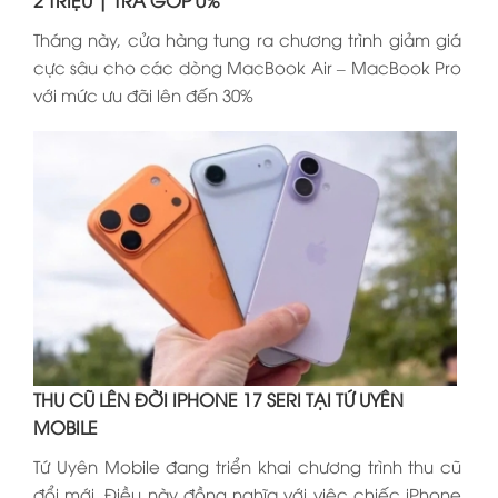
2 TRIỆU | TRẢ GÓP 0%
Tháng này, cửa hàng tung ra chương trình giảm giá
cực sâu cho các dòng MacBook Air – MacBook Pro
với mức ưu đãi lên đến 30%
THU CŨ LÊN ĐỜI IPHONE 17 SERI TẠI TỨ UYÊN
MOBILE
Tứ Uyên Mobile đang triển khai chương trình thu cũ
đổi mới. Điều này đồng nghĩa với việc chiếc iPhone