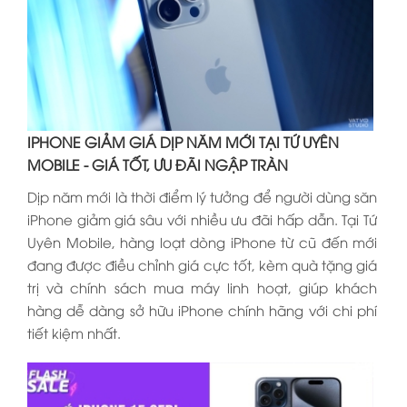
IPHONE GIẢM GIÁ DỊP NĂM MỚI TẠI TỨ UYÊN
MOBILE - GIÁ TỐT, ƯU ĐÃI NGẬP TRÀN
Dịp năm mới là thời điểm lý tưởng để người dùng săn
iPhone giảm giá sâu với nhiều ưu đãi hấp dẫn. Tại Tứ
Uyên Mobile, hàng loạt dòng iPhone từ cũ đến mới
đang được điều chỉnh giá cực tốt, kèm quà tặng giá
trị và chính sách mua máy linh hoạt, giúp khách
hàng dễ dàng sở hữu iPhone chính hãng với chi phí
tiết kiệm nhất.