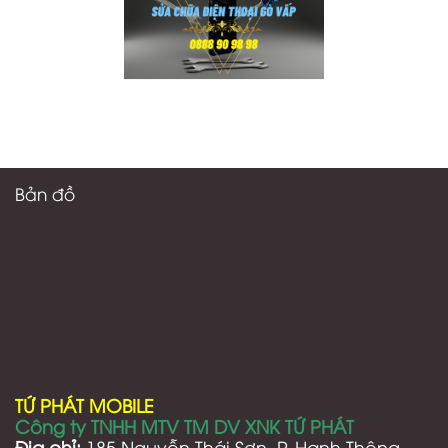
Bản đồ
TỨ PHÁT MOBILE
Công ty TNHH MTV TM DV XNK TỨ PHÁT
Địa chỉ:
185 Nguyễn Thái Sơn, P. Hạnh Thông,