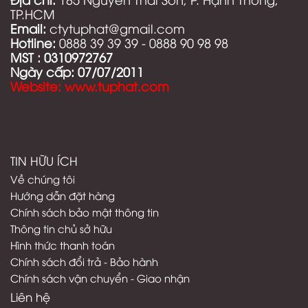
TP.HCM
Email:
ctytuphat@gmail.com
Hotline:
0888 39 39 39 - 0888 90 98 98
MST :
0310972767
Ngày cấp: 07/07/2011
Website: www.tuphat.com
TIN HỮU ÍCH
Về chúng tôi
Hướng dẫn đặt hàng
Chính sách bảo mật thông tin
Thông tin chủ sở hữu
Hình thức thanh toán
C
hính sách đổi trả - Bảo hành
Chính sách vận chuyển - Giao nhận
Liên hệ