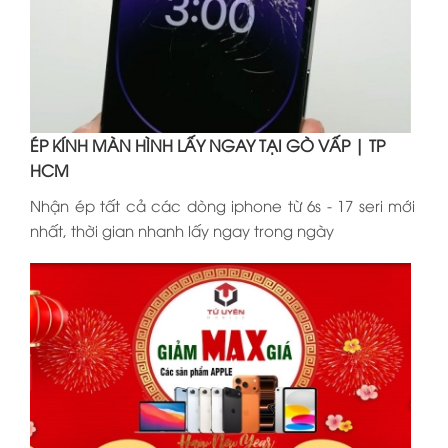
ÉP KÍNH MÀN HÌNH LẤY NGAY TẠI GÒ VẤP | TP
HCM
Nhận ép tất cả các dòng iphone từ 6s - 17 seri mới
nhất, thời gian nhanh lấy ngay trong ngày