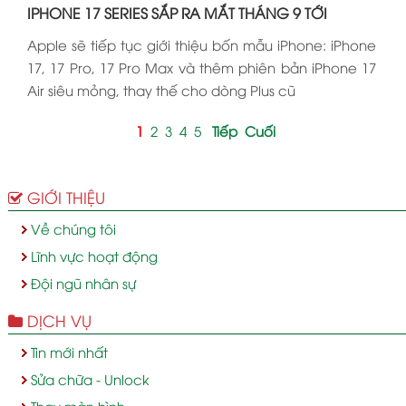
IPHONE 17 SERIES SẮP RA MẮT THÁNG 9 TỚI
Apple sẽ tiếp tục giới thiệu bốn mẫu iPhone: iPhone
17, 17 Pro, 17 Pro Max và thêm phiên bản iPhone 17
Air siêu mỏng, thay thế cho dòng Plus cũ
1
2
3
4
5
Tiếp
Cuối
GIỚI THIỆU
Về chúng tôi
Lĩnh vực hoạt động
Đội ngũ nhân sự
DỊCH VỤ
Tin mới nhất
Sửa chữa - Unlock
Thay màn hình