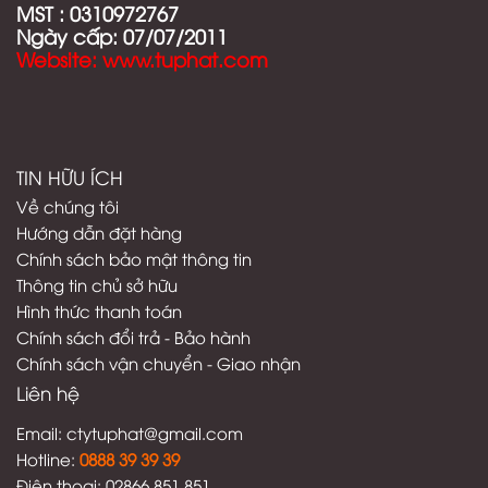
MST :
0310972767
Ngày cấp: 07/07/2011
Website: www.tuphat.com
TIN HỮU ÍCH
Về chúng tôi
Hướng dẫn đặt hàng
Chính sách bảo mật thông tin
Thông tin chủ sở hữu
Hình thức thanh toán
C
hính sách đổi trả - Bảo hành
Chính sách vận chuyển - Giao nhận
Liên hệ
Email:
ctytuphat@gmail.com
Hotline:
08
88 39 39 39
Điện thoại: 02866 851 851