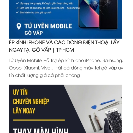
ÉP KÍNH IPHONE VÀ CÁC DÒNG ĐIỆN THOẠI LẤY
NGAY TẠI GÒ VẤP | TP HCM
Tứ Uyên Mobile Hỗ trợ ép kính cho iPhone, Samsung,
Oppo, Xiaomi, Vivo… tất cả dòng máy tại gò vấp uy
tín chất lượng giá cả phải chăng