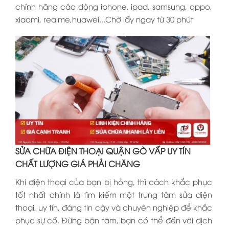
chính hãng các dòng iphone, ipad, samsung, oppo,
xiaomi, realme,huawei...Chờ lấy ngay từ 30 phút
SỬA CHỮA ĐIỆN THOẠI QUẬN GÒ VẤP UY TÍN
CHẤT LƯỢNG GIÁ PHẢI CHĂNG
Khi điện thoại của bạn bị hỏng, thì cách khắc phục
tốt nhất chính là tìm kiếm một trung tâm sửa điện
thoại, uy tín, đáng tin cậy và chuyên nghiệp để khắc
phục sự cố. Đừng bận tâm, bạn có thể đến với dịch