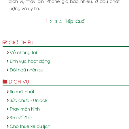
dịch vụ thay pin iPhone giá bao nhiêu, ở đâu chất
lượng và uy tín.
1
2
3
4
Tiếp
Cuối
GIỚI THIỆU
Về chúng tôi
Lĩnh vực hoạt động
Đội ngũ nhân sự
DỊCH VỤ
Tin mới nhất
Sửa chữa - Unlock
Thay màn hình
Sim số đẹp
Cho thuê xe du lịch