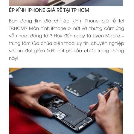
ÉP KÍNH IPHONE GIÁ RẺ TẠI TP HCM
Bạn đang tìm địa chỉ ép kính iPhone giá rẻ tại
TP.HCM? Màn hình iPhone bị nứt vỡ nhưng cảm ứng
vẫn hoạt động tốt? Hãy đến ngay Tứ Uyên Mobile –
trung tâm sửa chữa điện thoại uy tín, chuyên nghiệp
với ưu đãi giảm 20% chi phí sửa chữa trong tháng
này!