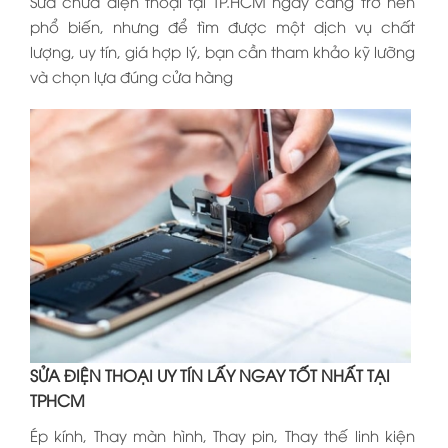
Sửa chữa điện thoại tại TP.HCM ngày càng trở nên
phổ biến, nhưng để tìm được một dịch vụ chất
lượng, uy tín, giá hợp lý, bạn cần tham khảo kỹ lưỡng
và chọn lựa đúng cửa hàng
SỬA ĐIỆN THOẠI UY TÍN LẤY NGAY TỐT NHẤT TẠI
TPHCM
Ép kính, Thay màn hình, Thay pin, Thay thế linh kiện