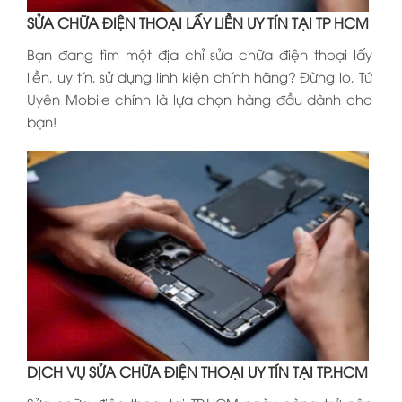
SỬA CHỮA ĐIỆN THOẠI LẤY LIỀN UY TÍN TẠI TP HCM
Bạn đang tìm một địa chỉ sửa chữa điện thoại lấy
liền, uy tín, sử dụng linh kiện chính hãng? Đừng lo, Tứ
Uyên Mobile chính là lựa chọn hàng đầu dành cho
bạn!
DỊCH VỤ SỬA CHỮA ĐIỆN THOẠI UY TÍN TẠI TP.HCM