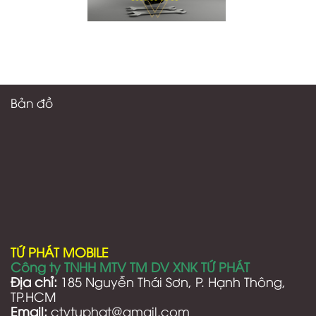
Bản đồ
TỨ PHÁT MOBILE
Công ty TNHH MTV TM DV XNK TỨ PHÁT
Địa chỉ:
185 Nguyễn Thái Sơn, P. Hạnh Thông,
TP.HCM
Email:
ctytuphat@gmail.com