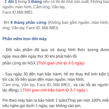
-
1 đổi 1
trong
1 tháng
nếu có lỗi do nhà sản xuất, Không b
nguồn, màn hình, Cảm ứng, Vân tay,
Face ID,Mất IMEI.
BH
6 tháng phần cứng
(Không bao gồm nguồn, màn hình
ứng, Vân tay, Face ID,
Mất IMEI
)
Phần mềm trọn đời máy.
- Đổi sản phẩm đ
ã qua sử dụng hình thức t
ương đươ
ngày
mua
đến ngày thứ 3
0 khi phát hiện lỗi
phần cứng do NSX (
Thời gian chờ từ 3-5 ngày)
- Sau ngày 30
đến hạn bảo hành, hỗ trợ thay thế linh kiện 
trừ các lỗi liên quan đến main nguồn, màn h
ình,
Cảm ứng, Vân tay, Face ID,
Mất IMEI
) ,
và các lỗi do ng
ười
tác động).
(
Thời gian chờ bảo hành từ 3-7 ngày )
Pin theo máy bán ra bảo hành 1 tuần(Thay pin mới 100% miễ
nếu nghe gọi dưới 1 ngày, sạc không vào pin,