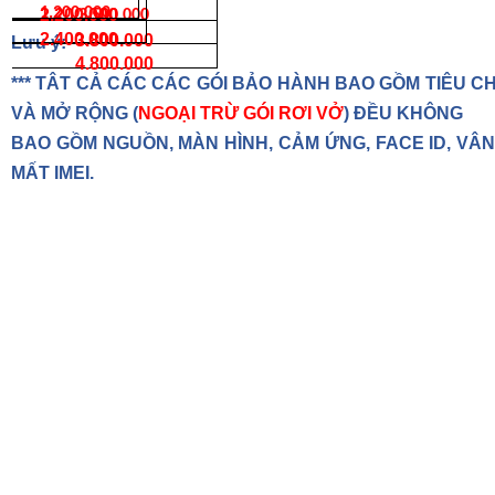
1.200.000
2.200.000
3.500.000
2.400.000
3.800.000
Lưu ý:
4.800.000
*** TÂT CẢ CÁC CÁC GÓI BẢO HÀNH BAO GỒM TIÊU C
VÀ MỞ RỘNG (
NGOẠI TRỪ GÓI RƠI VỞ
) ĐỀU KHÔNG
BAO GỒM NGUỒN, MÀN HÌNH, CẢM ỨNG, FACE ID, VÂN
MẤT IMEI.