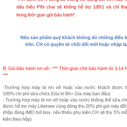
dấu hiệu PIN chai sẽ không hỗ trợ 1đổi1 và chỉ tha
trong thời gian gói
bảo hành*
Nếu sản phẩm quý khách không đủ những điều k
trên, CH có quyền từ chối đổi mới hoặc nhập lại
B
: Gói bảo hành rơi vỡ : *** Thời gian chờ bảo hành từ 3-1
***
-
Trường hợp máy bị rơi vỡ hoặc vào nước khách được
100% chi phí sữa chữa (Gía trị Bh= Gía máy ban
đ
ầu)
- Trường hợp máy bị rơi vỡ hoặc vào nước không thể sữa ch
được hỗ t
rợ máy Likenew cùng dòng thu 20
% phí giá máy đổi
(Hộp đúng IMEI full box
,
nếu thiếu phụ kiện
CH sẽ thu 5% mỗ
kiện theo hộp)