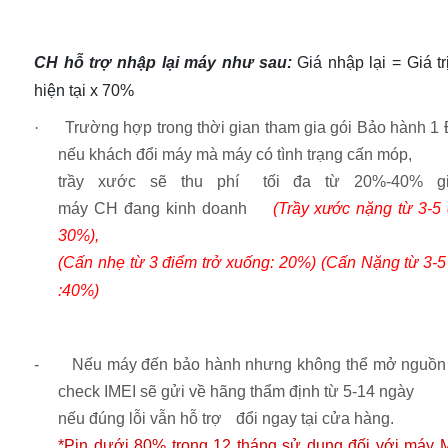
CH hỗ trợ nhập lại máy như sau:
Giá nhập lại = Giá t
hiện tại x 70%
·
Trường hợp trong thời gian tham gia gói Bảo hành 1 
nếu khách đổi máy mà máy có t
ình trạng cấn móp,
trầy x
ước sẽ thu phí tối đa từ 20%-40% gi
máy
CH
đang kinh doanh
(Trầy xước nặng từ 3-5 
30%
)
,
(Cấn nhẹ từ 3 điểm trở xuống:
20%) (Cấn Nặng từ 3-5
:40%)
-
Nếu máy đến bảo hành nhưn
g không thể mở nguồn
check IMEI sẽ gửi về hãng thẩm
định từ 5-14 ngày
nếu đúng lỗi vẫn hỗ trợ đổi ngay tại cửa
hàng.
*Pin dưới 80% trong 12 tháng sử dụng đối với máy M