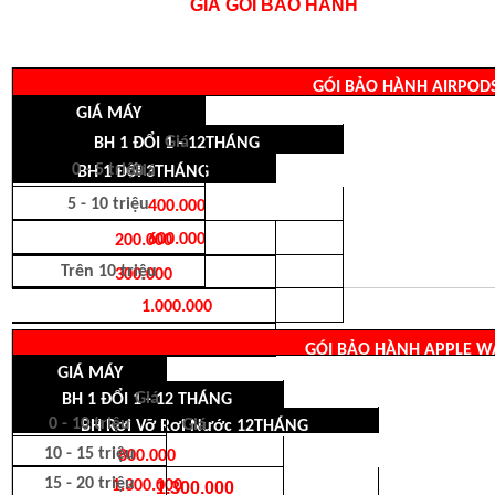
GIÁ GÓI BẢO HÀNH
GÓI BẢO HÀNH AIRPOD
GIÁ MÁY
Giá
BH 1 ĐỔI 1 - 12THÁNG
0 - 5 triệu
Giá
BH 1 Đối 3THÁNG
5 - 10 triệu
400.000
600.000
200.000
Trên 10 triệu
300.000
1.000.000
500.000
GÓI BẢO HÀNH APPLE W
GIÁ MÁY
Giá
BH 1 ĐỔI 1 - 12 THÁNG
0 - 10 triệu
Giá
BH Rơi Vỡ Rơi Nước 12THÁNG
10 - 15 triệu
800.000
15 - 20 triệu
1.300.000
1.300.000