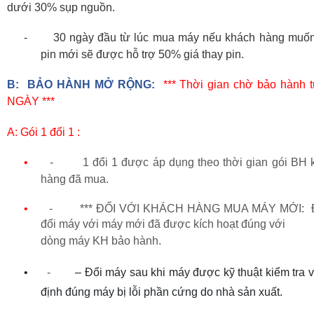
dưới 30% sụp nguồn.
-
30 ngày đầu từ lúc mua máy nếu khách hàng muốn
pin mới sẽ được hỗ trợ 50% giá thay pin.
B
:
BẢO HÀNH MỞ RỘNG
:
*** Thời gian chờ bảo hành t
NGÀY ***
A
: Gói 1 đổi 1 :
•
- 1 đổi 1 được áp dụng theo thời gian gói BH 
hàng đã mua.
•
- *** ĐỔI VỚI KHÁCH HÀNG MUA MÁY MỚI
:
đổi máy với máy mới đã được kích hoạt đúng với
dòng máy KH bảo hành
.
•
-
– Đổi máy sau khi máy được kỹ thuật kiểm tra 
định đúng máy bị lỗi phần cứng do nhà sản xuất.