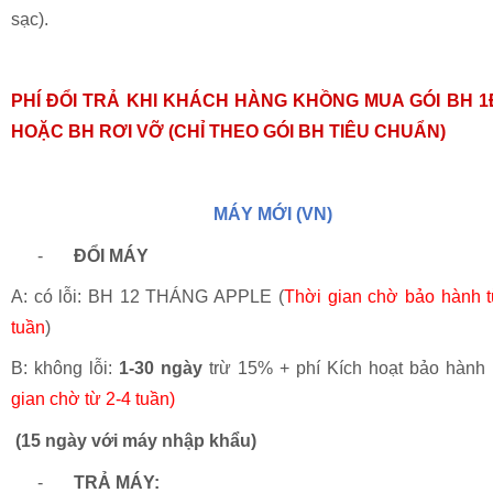
sạc
).
PHÍ
Đ
ỔI TRẢ KHI KHÁCH HÀNG KHỒNG MUA GÓI BH 1
HOẶC BH R
ƠI V
Ỡ (CHỈ THEO GÓI BH TIÊU CHUẨN)
MÁY MỚI (VN)
-
Đ
ỔI MÁY
A: có lỗi: BH 12 THÁNG APPLE (
Thời gian chờ bảo hành t
tuần
)
B: không lỗi:
1-30 ngày
trừ 15% + phí Kích hoạt bảo hành 
gian chờ từ 2-4 tuần)
(15 ngày với máy nhập khẩu)
-
TRẢ MÁY: