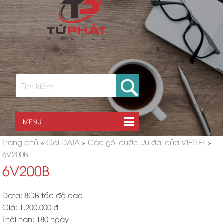
MENU
Trang chủ
»
Gói DATA
»
Các gói cước ưu đãi của VIETTEL
»
6V200B
6V200B
Data: 8GB tốc độ cao
Giá: 1.200.000 đ
Thời hạn: 180 ngày