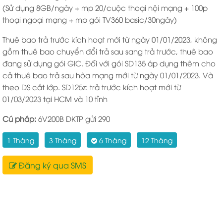
(Sử dụng 8GB/ngày + mp 20/cuộc thoại nội mạng + 100p
thoại ngoại mạng + mp gói TV360 basic/30ngày)
Thuê bao trả trước kích hoạt mới từ ngày 01/01/2023, không
gồm thuê bao chuyển đổi trả sau sang trả trước, thuê bao
đang sử dụng gói GIC. Đối với gói SD135 áp dụng thêm cho
cả thuê bao trả sau hòa mạng mới từ ngày 01/01/2023. Và
theo DS cắt lớp. SD125z: trả trước kích hoạt mới từ
01/03/2023 tại HCM và 10 tỉnh
Cú pháp:
6V200B DKTP gửi 290
1 Tháng
3 Tháng
6 Tháng
12 Tháng
Đăng ký qua SMS