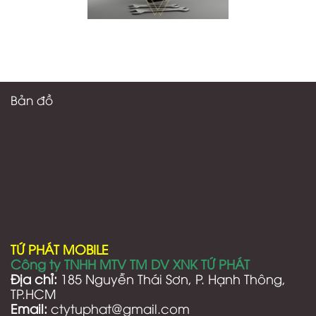
Bản đồ
TỨ PHÁT MOBILE
Công ty TNHH MTV TM DV XNK TỨ PHÁT
Địa chỉ:
185 Nguyễn Thái Sơn, P. Hạnh Thông,
TP.HCM
Email:
ctytuphat@gmail.com